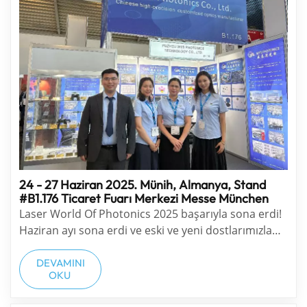
24 - 27 Haziran 2025. Münih, Almanya, Stand
#B1.176 Ticaret Fuarı Merkezi Messe München
Laser World Of Photonics 2025 başarıyla sona erdi!
Haziran ayı sona erdi ve eski ve yeni dostlarımızla
bir araya gelme, lazer ve makine görüşü alanındaki
son teknoloji optik sistemlerimizin büyük
DEVAMINI
OKU
potansiyelleri hakkında konuşma gibi birçok fırsatın
bize sağladığı iyi...