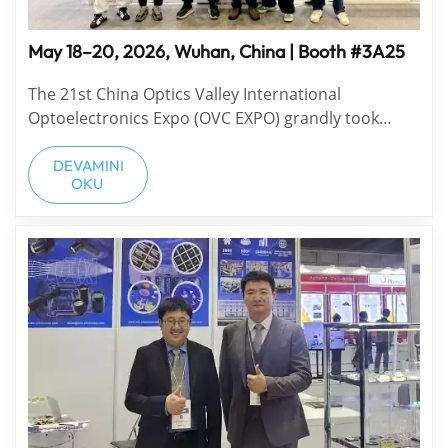
May 18–20, 2026, Wuhan, China | Booth #3A25
The 21st China Optics Valley International
Optoelectronics Expo (OVC EXPO) grandly took
place at China Optics Valley Convention & Exhibition
Center in Wuhan from May 18 to 20. WTS Photonics
DEVAMINI
OKU
showcased its core precision optical component
solutions at the event, wrapping up a successful
exhibition...