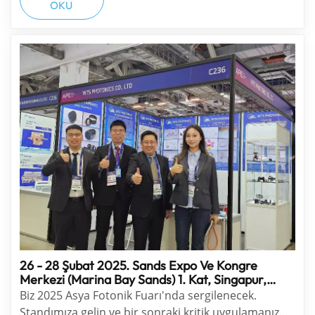
OKU
iletişim, optik, yarı iletken, lazerler, algılama,
Quantum ve görünt&u...
26 - 28 Şubat 2025. Sands Expo Ve Kongre
Merkezi (Marina Bay Sands) 1. Kat, Singapur,
Stand #C236
Biz 2025 Asya Fotonik Fuarı'nda sergilenecek.
Standımıza gelin ve bir sonraki kritik uygulamanız