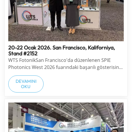
20-22 Ocak 2026. San Francisco, Kaliforniya,
Stand #2152
WTS FotonikSan Francisco'da düzenlenen SPIE
Photonics West 2026 fuarındaki başarılı gösterisini
tamamladı! Standımızı ziyaret eden, ekibimizle
iletişime geçen ve bizimle yeni fırsatları keşfeden
DEVAMINI
OKU
herkese teşekkür ederiz. Dünyanın dört bir
yanından ortaklarımızla, müşterilerimizle ve
sektördeki mesl...