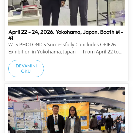
April 22 - 24, 2026. Yokohama, Japan, Booth #I-
41
WTS PHOTONICS Successfully Concludes OPIE26
Exhibition in Yokohama, Japan From April 22 to
24, 2026, OPIE26 was grandly held in Yokohama,
Japan. WTS PHOTONICS attended the exhibition at
DEVAMINI
OKU
Booth #I-41, displaying a full range of precision
optical products. We had in-depth communica...