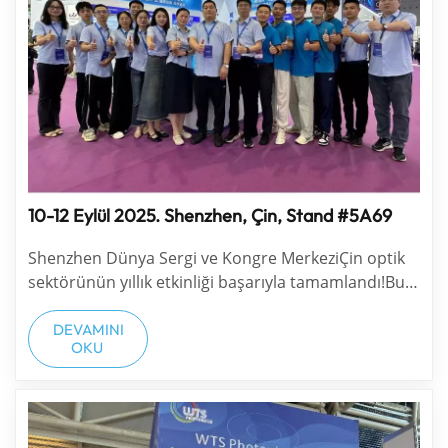
10-12 Eylül 2025. Shenzhen, Çin, Stand #5A69
Shenzhen Dünya Sergi ve Kongre MerkeziÇin optik
sektörünün yıllık etkinliği başarıyla tamamlandı!Bu
yılki etkinlik her zamankinden daha büyüktü ve
ekibimiz her zamankinden daha güçlü. WTS
DEVAMINI
OKU
Photonics grubu bu yıl Shenzhen WTS Optics Co.,
Ltd. şirketini kurdu. Bu şirket, hassas optik lenslerin
ve opti...