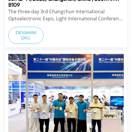
B109
The three-day 3rd Changchun International
Optoelectronic Expo, Light International Conference
& Chinese Optical Society Changchun Academic
Conference has successfully concluded. Adopting a
DEVAMINI
OKU
high-end “one exhibition, two conferences” model,
this grand event gathered experts, scholars a...