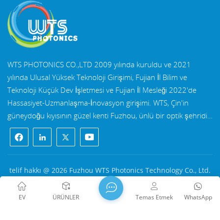
WTS PHOTONICS CO.,LTD 2009 yılında kuruldu ve 2021
yılında Ulusal Yüksek Teknoloji Girişimi, Fujian İl Bilim ve
Teknoloji Küçük Dev İşletmesi ve Fujian İl Mesleği 2022'de
Hassasiyet-Uzmanlaşma-İnovasyon girişimi. WTS, Çin'in
güneydoğu kıyısının güzel kenti Fuzhou, ünlü bir optik şehridir.
WTS, 11.000 metrekarelik standart fabrika binalarına sahip
bir gruptur yetenekli teknik kadro ve eksiksiz bir optik işleme
sistemi, kaplama sistemi, montaj sistemi ve kalite kontrol
sistemi. WTS sağlar Ar-Ge, tasarım ve üretim için tek elden
telif hakkı @ 2026 Fuzhou WTS Photonics Technology Co., Ltd.
çözümlerle müşterilerimize yüksek hassasiyetli optik bileşenler,
Her hakkı saklıdır .
AĞ DESTEKLENİYOR
yüksek hassasiyetli optik görüntüleme lensleri, ve yüksek güçlü
闽ICP备2024080551号
Site haritası
/
Blog
/
Xml
/
EV
ÜRÜNLER
Temas Etmek
WhatsApp
lazer bileşenleri. WTS'nin ürünleri şunları içerir: optik
Gizlilik Politikası
pencereler, mercekler, silindirik mercekler, filtreler, aynalar,