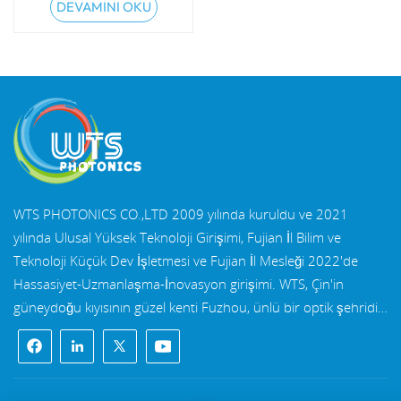
DEVAMINI OKU
WTS PHOTONICS CO.,LTD 2009 yılında kuruldu ve 2021
yılında Ulusal Yüksek Teknoloji Girişimi, Fujian İl Bilim ve
Teknoloji Küçük Dev İşletmesi ve Fujian İl Mesleği 2022'de
Hassasiyet-Uzmanlaşma-İnovasyon girişimi. WTS, Çin'in
güneydoğu kıyısının güzel kenti Fuzhou, ünlü bir optik şehridir.
WTS, 11.000 metrekarelik standart fabrika binalarına sahip
bir gruptur yetenekli teknik kadro ve eksiksiz bir optik işleme
sistemi, kaplama sistemi, montaj sistemi ve kalite kontrol
sistemi. WTS sağlar Ar-Ge, tasarım ve üretim için tek elden