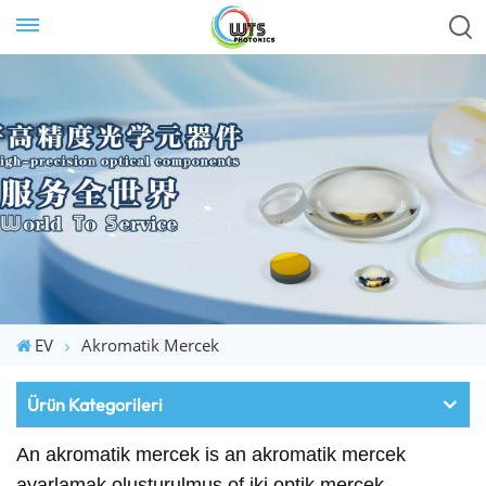
EV
Akromatik Mercek
Ürün Kategorileri
An
akromatik
mercek
is
an
akromatik
mercek
ayarlamak
oluşturulmuş
of
iki
optik
mercek