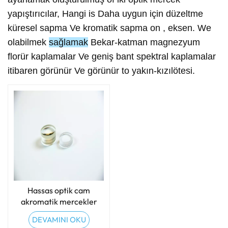
yapıştırıcılar
,
Hangi
is
Daha
uygun
için
düzeltme
küresel
sapma
Ve
kromatik
sapma
on
,
eksen
.
We
olabilmek
sağlamak
Bekar
-
katman
magnezyum
florür
kaplamalar
Ve
geniş bant
spektral
kaplamalar
itibaren
görünür
Ve
görünür
to
yakın
-
kızılötesi
.
Hassas optik cam
akromatik mercekler
(Doubletler)
DEVAMINI OKU