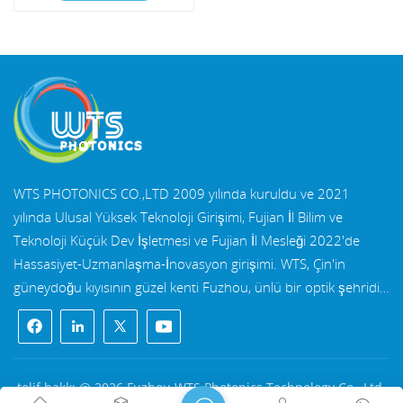
WTS PHOTONICS CO.,LTD 2009 yılında kuruldu ve 2021
yılında Ulusal Yüksek Teknoloji Girişimi, Fujian İl Bilim ve
Teknoloji Küçük Dev İşletmesi ve Fujian İl Mesleği 2022'de
Hassasiyet-Uzmanlaşma-İnovasyon girişimi. WTS, Çin'in
güneydoğu kıyısının güzel kenti Fuzhou, ünlü bir optik şehridir.
WTS, 11.000 metrekarelik standart fabrika binalarına sahip
bir gruptur yetenekli teknik kadro ve eksiksiz bir optik işleme
sistemi, kaplama sistemi, montaj sistemi ve kalite kontrol
sistemi. WTS sağlar Ar-Ge, tasarım ve üretim için tek elden
telif hakkı @ 2026 Fuzhou WTS Photonics Technology Co., Ltd.