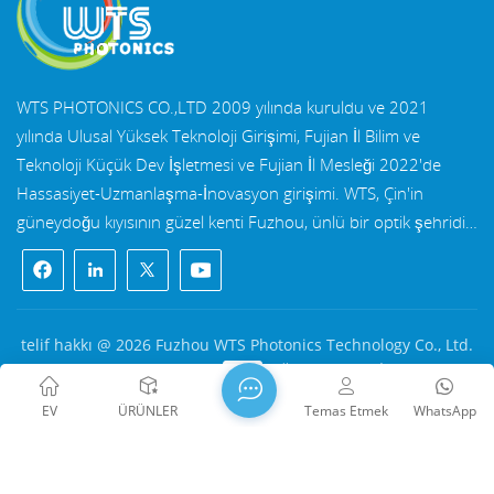
WTS PHOTONICS CO.,LTD 2009 yılında kuruldu ve 2021
yılında Ulusal Yüksek Teknoloji Girişimi, Fujian İl Bilim ve
Teknoloji Küçük Dev İşletmesi ve Fujian İl Mesleği 2022'de
Hassasiyet-Uzmanlaşma-İnovasyon girişimi. WTS, Çin'in
güneydoğu kıyısının güzel kenti Fuzhou, ünlü bir optik şehridir.
WTS, 11.000 metrekarelik standart fabrika binalarına sahip
bir gruptur yetenekli teknik kadro ve eksiksiz bir optik işleme
sistemi, kaplama sistemi, montaj sistemi ve kalite kontrol
sistemi. WTS sağlar Ar-Ge, tasarım ve üretim için tek elden
telif hakkı @ 2026 Fuzhou WTS Photonics Technology Co., Ltd.
çözümlerle müşterilerimize yüksek hassasiyetli optik bileşenler,
Her hakkı saklıdır .
AĞ DESTEKLENİYOR
yüksek hassasiyetli optik görüntüleme lensleri, ve yüksek güçlü
闽ICP备2024080551号
Site haritası
/
Blog
/
Xml
/
EV
ÜRÜNLER
Temas Etmek
WhatsApp
lazer bileşenleri. WTS'nin ürünleri şunları içerir: optik
Gizlilik Politikası
pencereler, mercekler, silindirik mercekler, filtreler, aynalar,
prizmalar, dalga plakaları, ışın bölücüler, lazer kristalleri,