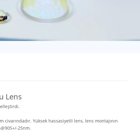
日语
Türk
Tiếng Việt
中文
lu Lens
lleştirdi.
m civarındadır. Yüksek hassasiyetli lens, lens montajının
5%@905+/-25nm.