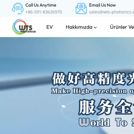
Call Us Anytime
Email Us Now
+86-591-83626970
sales@wts-photonics
Hakkımızda
Ürünler Ve
EV