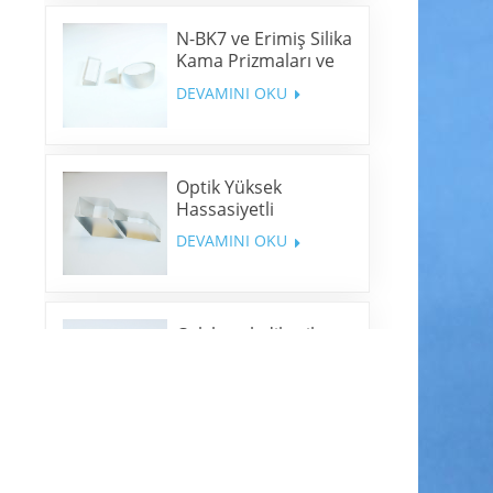
N-BK7 ve Erimiş Silika
Kama Prizmaları ve
Kama Pencereleri
DEVAMINI OKU
Optik Yüksek
Hassasiyetli
Romboid Prizmalar
DEVAMINI OKU
Çok bantlı dikroik
aynalar
DEVAMINI OKU