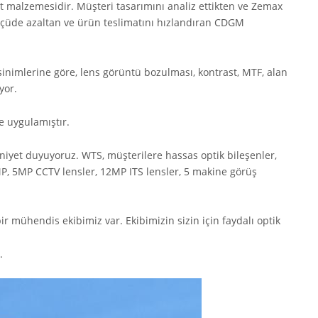
t malzemesidir. Müşteri tasarımını analiz ettikten ve Zemax
lçüde azaltan ve ürün teslimatını hızlandıran CDGM
nimlerine göre, lens görüntü bozulması, kontrast, MTF, alan
yor.
e uygulamıştır.
iyet duyuyoruz. WTS, müşterilere hassas optik bileşenler,
P, 5MP CCTV lensler, 12MP ITS lensler, 5 makine görüş
ir mühendis ekibimiz var. Ekibimizin sizin için faydalı optik
.