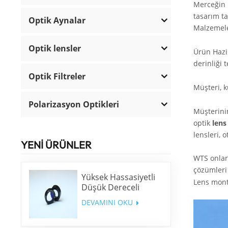
Merceğin i
tasarım t
Optik Aynalar
Malzemele
Optik lensler
Ürün Hazi
derinliği 
Optik Filtreler
Müşteri, k
Polarizasyon Optikleri
Müşterini
optik
lens
lensleri, 
YENİ ÜRÜNLER
WTS onlarc
çözümleri
Yüksek Hassasiyetli
Lens mont
Düşük Dereceli
Dalga Plakası
DEVAMINI OKU