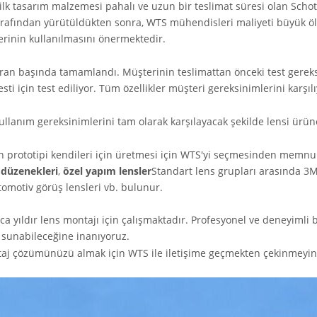
lk tasarım malzemesi pahalı ve uzun bir teslimat süresi olan Schot
arafından yürütüldükten sonra, WTS mühendisleri maliyeti büyük ö
rinin kullanılmasını önermektedir.
ran başında tamamlandı. Müşterinin teslimattan önceki test gereksi
testi için test ediliyor. Tüm özellikler müşteri gereksinimlerini karşılı
ullanım gereksinimlerini tam olarak karşılayacak şekilde lensi ürün
n prototipi kendileri için üretmesi için WTS'yi seçmesinden memnun
 düzenekleri
,
özel yapım lensler
Standart lens grupları arasında 3M
otomotiv görüş lensleri vb. bulunur.
a yıldır lens montajı için çalışmaktadır. Profesyonel ve deneyimli b
 sunabileceğine inanıyoruz.
aj çözümünüzü almak için WTS ile iletişime geçmekten çekinmeyin