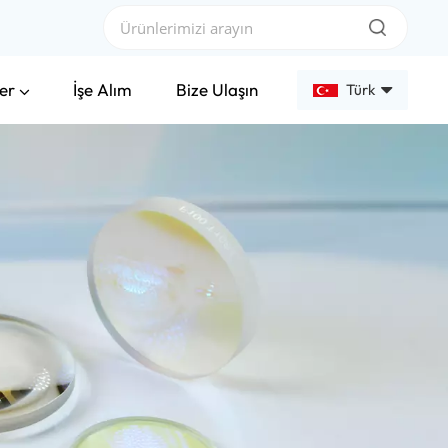
er
İşe Alım
Bize Ulaşın
Türk
English
Français
Deutsch
Русский
Español
عربي