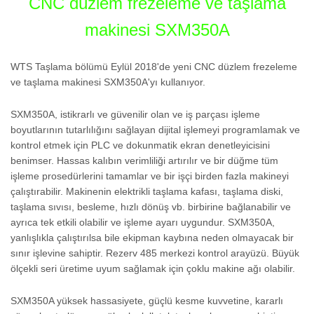
CNC düzlem frezeleme ve taşlama
makinesi SXM350A
WTS Taşlama bölümü Eylül 2018'de yeni CNC düzlem frezeleme
ve taşlama makinesi SXM350A'yı kullanıyor.
SXM350A, istikrarlı ve güvenilir olan ve iş parçası işleme
boyutlarının tutarlılığını sağlayan dijital işlemeyi programlamak ve
kontrol etmek için PLC ve dokunmatik ekran denetleyicisini
benimser. Hassas kalıbın verimliliği artırılır ve bir düğme tüm
işleme prosedürlerini tamamlar ve bir işçi birden fazla makineyi
çalıştırabilir. Makinenin elektrikli taşlama kafası, taşlama diski,
taşlama sıvısı, besleme, hızlı dönüş vb. birbirine bağlanabilir ve
ayrıca tek etkili olabilir ve işleme ayarı uygundur. SXM350A,
yanlışlıkla çalıştırılsa bile ekipman kaybına neden olmayacak bir
sınır işlevine sahiptir. Rezerv 485 merkezi kontrol arayüzü. Büyük
ölçekli seri üretime uyum sağlamak için çoklu makine ağı olabilir.
SXM350A yüksek hassasiyete, güçlü kesme kuvvetine, kararlı