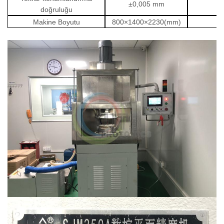
±
0,005 mm
T
doğruluğu
Makine Boyutu
800
×
1400
×
2230(mm)
N