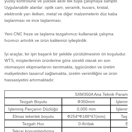
yüzey kontrolüne ve yüksek akıllı tek tuşla çalışmaya sahiptir.
Uygulanabilir alanlar: optik cam, seramik, kuvars, kristal,
elektronik yarı iletken, metal ve diğer malzemelerin düz kaba
taşlanması ve ince taşlanması.
Yeni CNC freze ve taşlama tezgahımızı kullanarak çalışma
hızımızı artırdık ve ürün kalitemizi iyileştirdik.
İyi araçlar, bir işin başarılı bir şekilde yürütülmesinin ön koşuludur.
WTS, müşterilerinin ürünlerine göre sürekli olarak en son
otomasyon ekipmanlarını tanıtmakta, işgücünden ve üretim
maliyetinden tasarruf sağlamakta, üretim verimliliğini ve ürün
hassasiyetini artırmaktadır.
SXM350A Ana Teknik Parametr
Tezgah Boyutu
Ф
350mm
İşlenmiş
İşlenmiş Parçanın Düzlüğü
0,005 mm
İşlenmiş
Elmas tekerlek boyutu
Ф
254*
Ф
188*47(mm)
Taşla
Tezgah Hızı
0-8r/dak
Bes
Tekrar konumlandırma