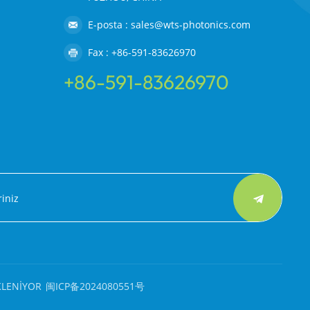
E-posta : sales@wts-photonics.com
Fax : +86-591-83626970
+86-591-83626970
KLENİYOR
闽ICP备2024080551号