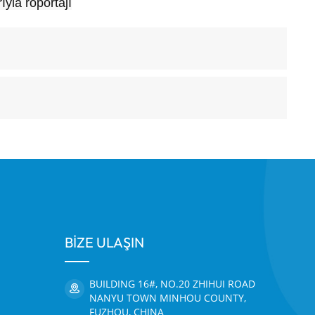
yla röportajı
BİZE ULAŞIN
BUILDING 16#, NO.20 ZHIHUI ROAD
NANYU TOWN MINHOU COUNTY,
FUZHOU, CHINA