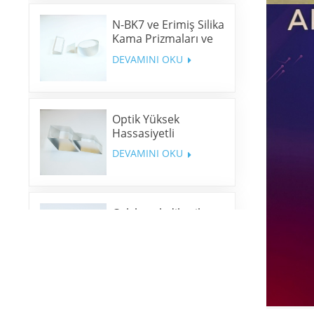
N-BK7 ve Erimiş Silika
Kama Prizmaları ve
Kama Pencereleri
DEVAMINI OKU
Optik Yüksek
Hassasiyetli
Romboid Prizmalar
DEVAMINI OKU
Çok bantlı dikroik
aynalar
DEVAMINI OKU