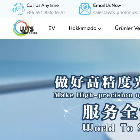
Call Us Anytime
Email Us Now
+86-591-83626970
sales@wts-photonics
Hakkımızda
Ürünler Ve
EV