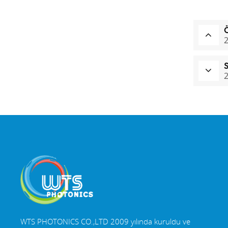
2
2
WTS PHOTONICS CO.,LTD 2009 yılında kuruldu ve