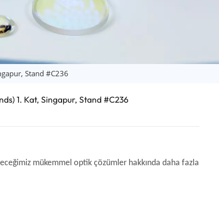
日语
Türk
Tiếng Việt
中文
ingapur, Stand #C236
ds) 1. Kat, Singapur, Stand #C236
ebileceğimiz mükemmel optik çözümler hakkında daha fazla