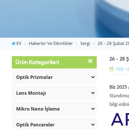
EV
Haberler Ve Etkinlikler
Sergi
26 - 28 Şubat 2
26 - 28 
Ürün Kategorileri
FEB 18
Optik Prizmalar
Biz
2025 
Lens Montajı
Standımız
bilgi edin
Mikro Nano İşleme
Optik Pencereler