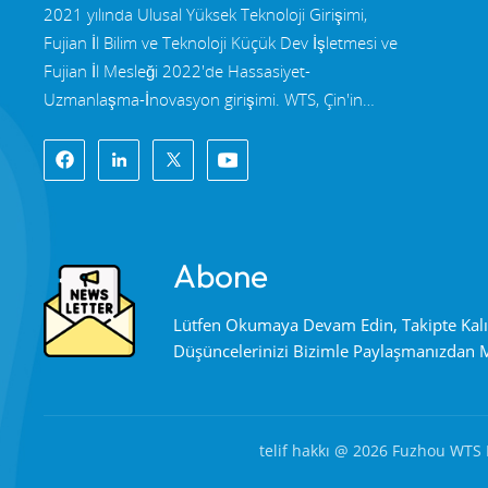
2021 yılında Ulusal Yüksek Teknoloji Girişimi,
Fujian İl Bilim ve Teknoloji Küçük Dev İşletmesi ve
Fujian İl Mesleği 2022'de Hassasiyet-
Uzmanlaşma-İnovasyon girişimi. WTS, Çin'in
güneydoğu kıyısının güzel kenti Fuzhou, ünlü bir
optik şehridir. WTS, 11.000 metrekarelik standart
fabrika binalarına sahip bir gruptur yetenekli
teknik kadro ve eksiksiz bir optik işleme sistemi,
kaplama sistemi, montaj sistemi ve kalite kontrol
Abone
sistemi. WTS sağlar Ar-Ge, tasarım ve üretim için
tek elden çözümlerle müşterilerimize yüksek
Lütfen Okumaya Devam Edin, Takipte Kal
hassasiyetli optik bileşenler, yüksek hassasiyetli
Düşüncelerinizi Bizimle Paylaşmanızdan
optik görüntüleme lensleri, ve yüksek güçlü lazer
bileşenleri. WTS'nin ürünleri şunları içerir: optik
pencereler, mercekler, silindirik mercekler, filtreler,
aynalar, prizmalar, dalga plakaları, ışın bölücüler,
telif hakkı @ 2026 Fuzhou WTS P
lazer kristalleri, mercek tertibatı ve modülü vb.