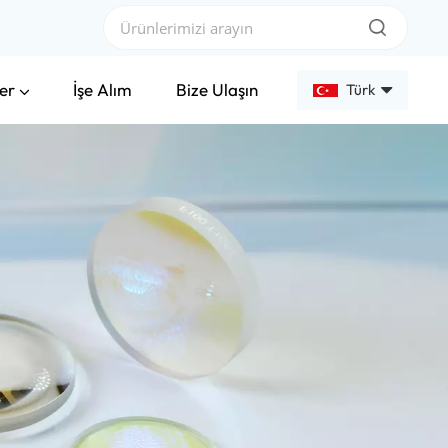
er
İşe Alım
Bize Ulaşın
Türk
English
Français
Deutsch
Русский
Español
عربي