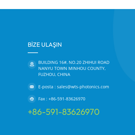
BİZE ULAŞIN
BUILDING 16#, NO.20 ZHIHUI ROAD
NANYU TOWN MINHOU COUNTY,
FUZHOU, CHINA
E-posta : sales@wts-photonics.com
Fax : +86-591-83626970
+86-591-83626970