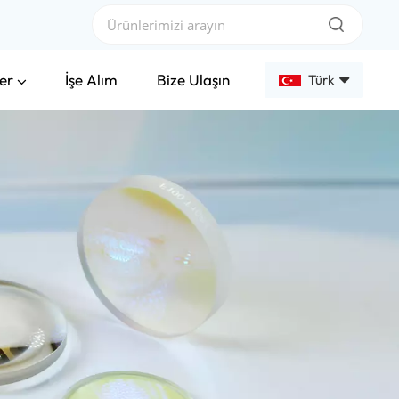
er
İşe Alım
Bize Ulaşın
Türk
English
Français
Deutsch
Русский
Español
عربي