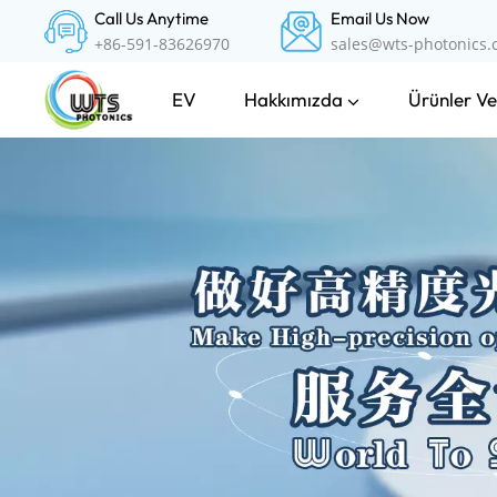
Call Us Anytime
Email Us Now
+86-591-83626970
sales@wts-photonics
Hakkımızda
Ürünler Ve
EV