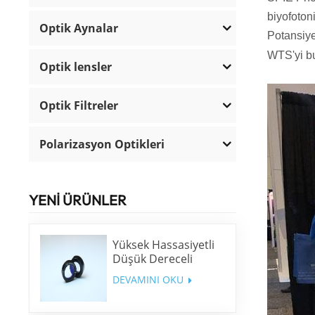
biyofotoni
Optik Aynalar
Potansiyel
WTS'yi bu
Optik lensler
Optik Filtreler
Polarizasyon Optikleri
YENİ ÜRÜNLER
Yüksek Hassasiyetli
Düşük Dereceli
Dalga Plakası
DEVAMINI OKU