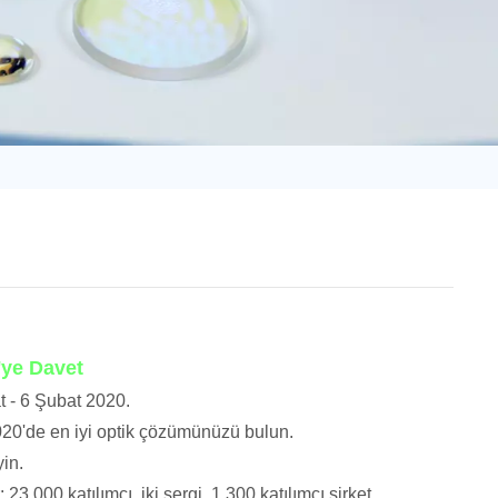
日语
Türk
Tiếng Việt
中文
'ye Davet
t - 6 Şubat 2020.
20'de en iyi optik çözümünüzü bulun.
in.
3.000 katılımcı, iki sergi, 1.300 katılımcı şirket,