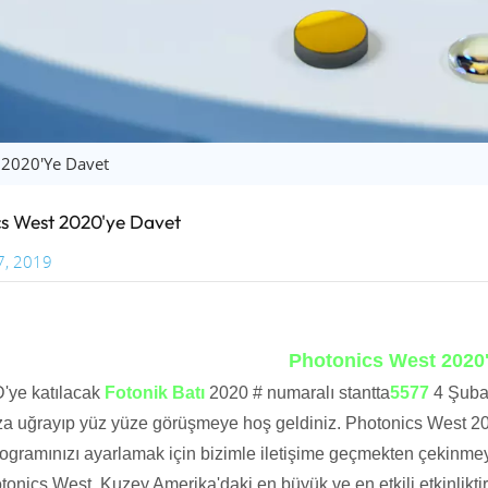
 2020'ye Davet
s West 2020'ye Davet
7, 2019
Photonics West 2020
ye katılacak
Fotonik Batı
2020 # numaralı stantta
5577
4 Şuba
a uğrayıp yüz yüze görüşmeye hoş geldiniz. Photonics West 20
rogramınızı ayarlamak için bizimle iletişime geçmekten çekinmey
nics West, Kuzey Amerika'daki en büyük ve en etkili etkinliktir: 2