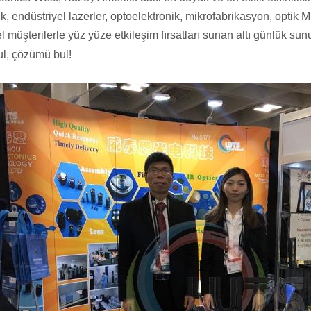
k, endüstriyel lazerler, optoelektronik, mikrofabrikasyon, optik M
 müşterilerle yüz yüze etkileşim fırsatları sunan altı günlük sunu
l, çözümü bul!