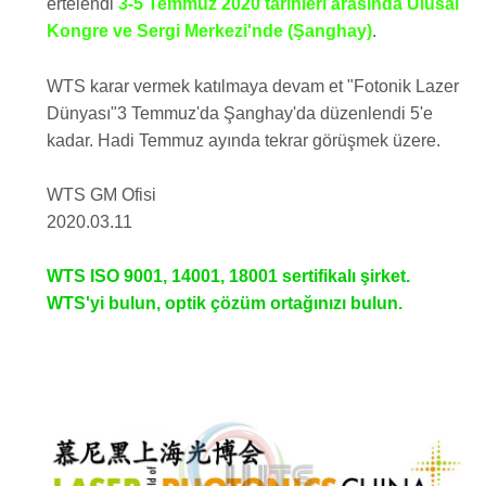
ertelendi
3-5 Temmuz 2020 tarihleri ​​arasında Ulusal
Kongre ve Sergi Merkezi'nde (Şanghay)
.
WTS
karar vermek
katılmaya devam et
"
Fotonik Lazer
Dünyası
"3 Temmuz'da Şanghay'da düzenlendi
5'e
kadar
. Hadi
Temmuz ayında tekrar görüşmek üzere.
WTS GM Ofisi
2020.03.11
WTS ISO 9001, 14001, 18001 sertifikalı şirket.
WTS'yi bulun, optik çözüm ortağınızı bulun.