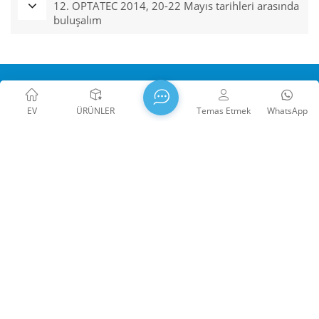
12. OPTATEC 2014, 20-22 Mayıs tarihleri ​​arasında
buluşalım
EV
ÜRÜNLER
Temas Etmek
WhatsApp
WTS PHOTONICS CO.,LTD 2009 yılında kuruldu ve 2021
yılında Ulusal Yüksek Teknoloji Girişimi, Fujian İl Bilim ve
Teknoloji Küçük Dev İşletmesi ve Fujian İl Mesleği 2022'de
Hassasiyet-Uzmanlaşma-İnovasyon girişimi. WTS, Çin'in
güneydoğu kıyısının güzel kenti Fuzhou, ünlü bir optik şehridir.
WTS, 11.000 metrekarelik standart fabrika binalarına sahip
bir gruptur yetenekli teknik kadro ve eksiksiz bir optik işleme
sistemi, kaplama sistemi, montaj sistemi ve kalite kontrol