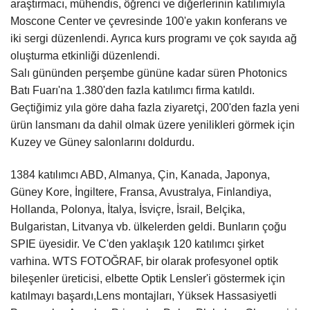
araştırmacı, mühendis, öğrenci ve diğerlerinin katılımıyla
Moscone Center ve çevresinde 100'e yakın konferans ve
iki sergi düzenlendi. Ayrıca kurs programı ve çok sayıda ağ
oluşturma etkinliği düzenlendi.
Salı gününden perşembe gününe kadar süren Photonics
Batı Fuarı'na 1.380'den fazla katılımcı firma katıldı.
Geçtiğimiz yıla göre daha fazla ziyaretçi, 200'den fazla yeni
ürün lansmanı da dahil olmak üzere yenilikleri görmek için
Kuzey ve Güney salonlarını doldurdu.
1384 katılımcı ABD, Almanya, Çin, Kanada, Japonya,
Güney Kore, İngiltere, Fransa, Avustralya, Finlandiya,
Hollanda, Polonya, İtalya, İsviçre, İsrail, Belçika,
Bulgaristan, Litvanya vb. ülkelerden geldi. Bunların çoğu
SPIE üyesidir. Ve C'den yaklaşık 120 katılımcı şirket
var
hina.
W
TS FOTOĞRAF
, bir olarak
profesyonel optik
bileşenler üreticisi, elbette Optik Lensler'i göstermek için
katılmayı başardı,
Lens montajları
, Yüksek Hassasiyetli