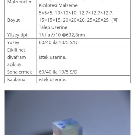
Malzemeler
Kızılötesi Malzeme
5×5×5, 10×10×10, 12,7×12,7×12,7,
Boyut
15×15×15, 20×20×20, 25×25×25（可
Talep Üzerine
Yüzey tipi
1λ ila λ/10 @632,8nm
Yüzey
60/40 ila 10/5 S/D
Etkili net
diyafram
istek üzerine.
açıklığı
Sona ermek
60/40 ila 10/5 S/D
Kaplama
istek üzerine.