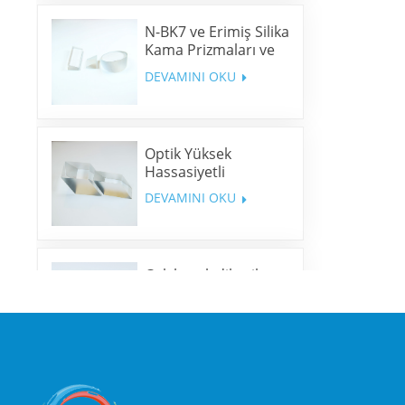
N-BK7 ve Erimiş Silika
Kama Prizmaları ve
Kama Pencereleri
DEVAMINI OKU
Optik Yüksek
Hassasiyetli
Romboid Prizmalar
DEVAMINI OKU
Çok bantlı dikroik
aynalar
DEVAMINI OKU