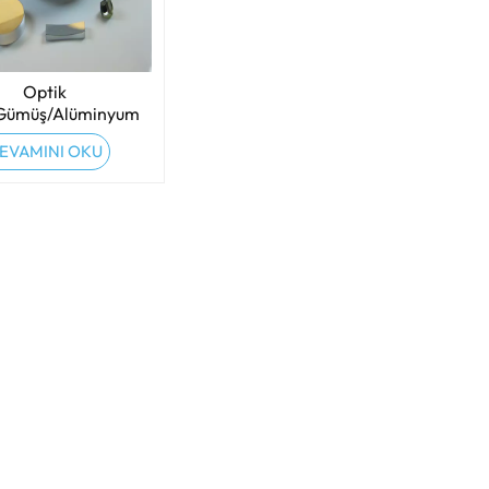
Optik
/Gümüş/Alüminyum
lamalı Aynalar
EVAMINI OKU