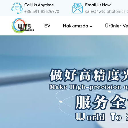
Call Us Anytime
Email Us Now
+86-591-83626970
sales@wts-photonics
Hakkımızda
Ürünler Ve
EV