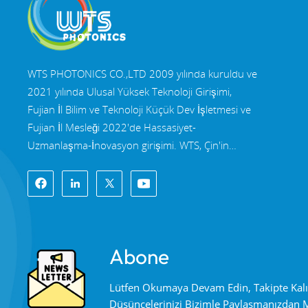
WTS PHOTONICS CO.,LTD 2009 yılında kuruldu ve
2021 yılında Ulusal Yüksek Teknoloji Girişimi,
Fujian İl Bilim ve Teknoloji Küçük Dev İşletmesi ve
Fujian İl Mesleği 2022'de Hassasiyet-
Uzmanlaşma-İnovasyon girişimi. WTS, Çin'in
güneydoğu kıyısının güzel kenti Fuzhou, ünlü bir
optik şehridir. WTS, 11.000 metrekarelik standart
fabrika binalarına sahip bir gruptur yetenekli
teknik kadro ve eksiksiz bir optik işleme sistemi,
kaplama sistemi, montaj sistemi ve kalite kontrol
Abone
sistemi. WTS sağlar Ar-Ge, tasarım ve üretim için
tek elden çözümlerle müşterilerimize yüksek
Lütfen Okumaya Devam Edin, Takipte Kal
hassasiyetli optik bileşenler, yüksek hassasiyetli
Düşüncelerinizi Bizimle Paylaşmanızdan
optik görüntüleme lensleri, ve yüksek güçlü lazer