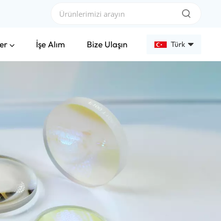
er
İşe Alım
Bize Ulaşın
Türk
English
Français
Deutsch
Русский
Español
عربي