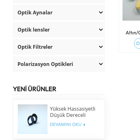
Optik Aynalar
Optik lensler
Altın
Kap
D
Optik Filtreler
Polarizasyon Optikleri
YENİ ÜRÜNLER
Yüksek Hassasiyetli
Düşük Dereceli
Dalga Plakası
DEVAMINI OKU