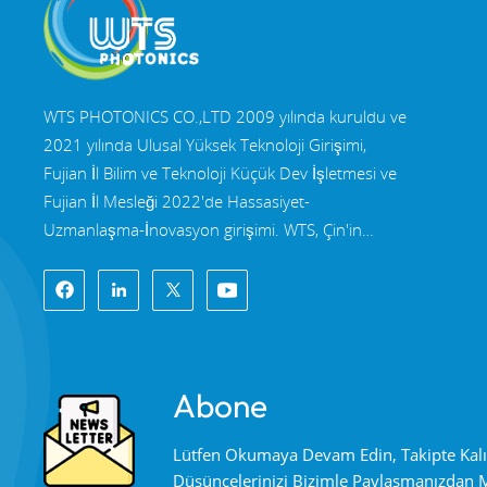
WTS PHOTONICS CO.,LTD 2009 yılında kuruldu ve
2021 yılında Ulusal Yüksek Teknoloji Girişimi,
Fujian İl Bilim ve Teknoloji Küçük Dev İşletmesi ve
Fujian İl Mesleği 2022'de Hassasiyet-
Uzmanlaşma-İnovasyon girişimi. WTS, Çin'in
güneydoğu kıyısının güzel kenti Fuzhou, ünlü bir
optik şehridir. WTS, 11.000 metrekarelik standart
fabrika binalarına sahip bir gruptur yetenekli
teknik kadro ve eksiksiz bir optik işleme sistemi,
kaplama sistemi, montaj sistemi ve kalite kontrol
Abone
sistemi. WTS sağlar Ar-Ge, tasarım ve üretim için
tek elden çözümlerle müşterilerimize yüksek
Lütfen Okumaya Devam Edin, Takipte Kal
hassasiyetli optik bileşenler, yüksek hassasiyetli
Düşüncelerinizi Bizimle Paylaşmanızdan
optik görüntüleme lensleri, ve yüksek güçlü lazer