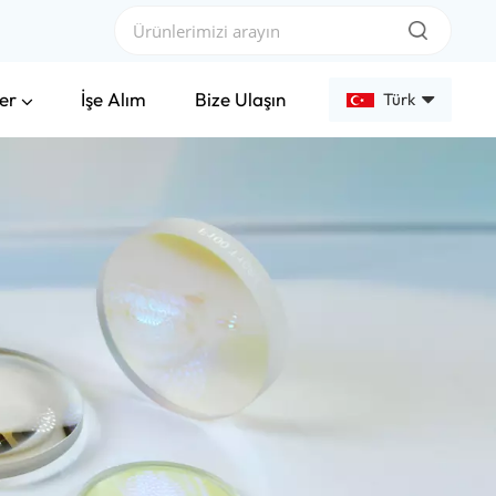
er
İşe Alım
Bize Ulaşın
Türk
English
Français
Deutsch
Русский
Español
عربي