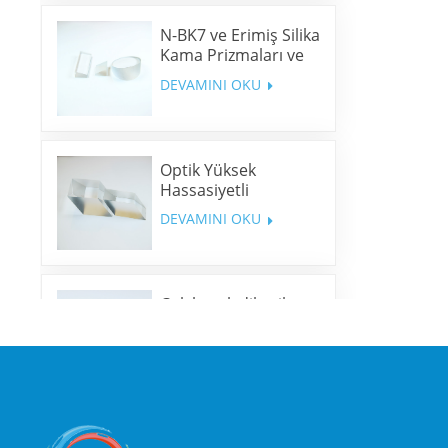
N-BK7 ve Erimiş Silika
Kama Prizmaları ve
Kama Pencereleri
DEVAMINI OKU
Optik Yüksek
Hassasiyetli
Romboid Prizmalar
DEVAMINI OKU
Çok bantlı dikroik
aynalar
DEVAMINI OKU