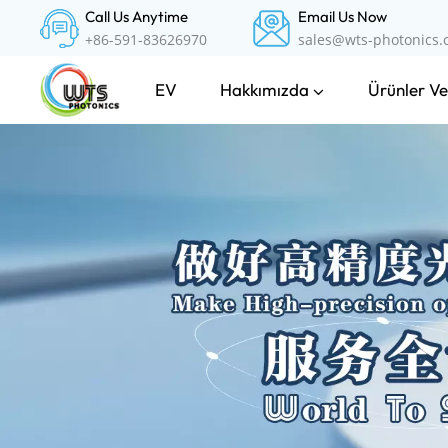
Call Us Anytime
Email Us Now
+86-591-83626970
sales@wts-photonics
Hakkımızda
Ürünler Ve
EV