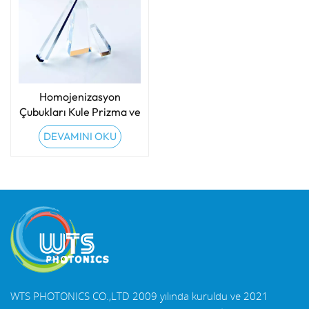
Homojenizasyon
Çubukları Kule Prizma ve
Işık Borusu ve IPL Işık
DEVAMINI OKU
Kılavuzu
WTS PHOTONICS CO.,LTD 2009 yılında kuruldu ve 2021