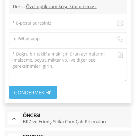
Ders :
Özel optik cam köşe küp prizması
GÖNDERMEK
ÖNCESI
BK7 ve Erimiş Silika Cam Çatı Prizmaları