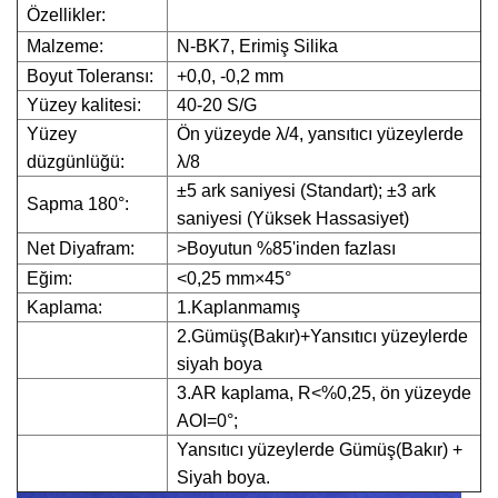
Özellikler:
Malzeme:
N-BK7, Erimiş Silika
Boyut Toleransı:
+0,0, -0,2 mm
Yüzey kalitesi:
40-20 S/G
Yüzey
Ön yüzeyde λ/4, yansıtıcı yüzeylerde
düzgünlüğü:
λ/8
±5 ark saniyesi (Standart); ±3 ark
Sapma 180°:
saniyesi (Yüksek Hassasiyet)
Net Diyafram:
>Boyutun %85'inden fazlası
Eğim:
<0,25 mm×45°
Kaplama:
1.Kaplanmamış
2.Gümüş(Bakır)+Yansıtıcı yüzeylerde
siyah boya
3.AR kaplama, R<%0,25, ön yüzeyde
AOI=0°;
Yansıtıcı yüzeylerde Gümüş(Bakır) +
Siyah boya.