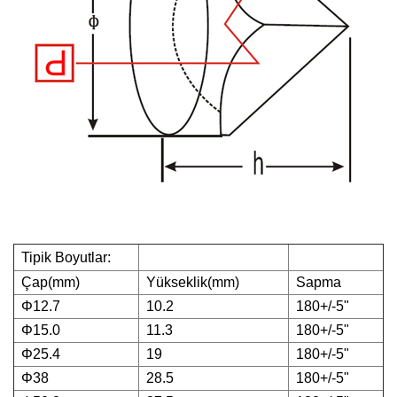
Tipik Boyutlar:
Çap(mm)
Yükseklik(mm)
Sapma
Φ12.7
10.2
180
+/-
5"
Φ
15.0
11.3
180
+/-
5"
Φ
25.4
19
180
+/-
5"
Φ
38
28.5
180
+/-
5"