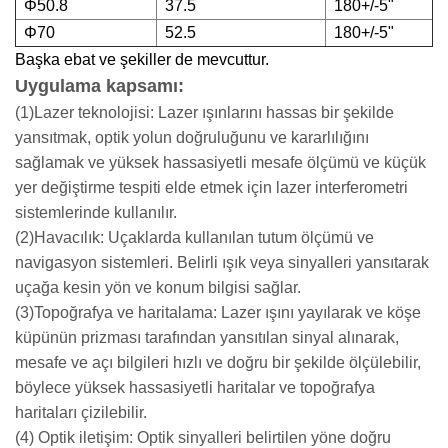
Φ
50.8
37.5
180
+/-
5"
Φ
70
52.5
180
+/-
5"
Başka ebat ve şekiller de mevcuttur.
Uygulama kapsamı:
(1)Lazer teknolojisi: Lazer ışınlarını hassas bir şekilde
yansıtmak, optik yolun doğruluğunu ve kararlılığını
sağlamak ve yüksek hassasiyetli mesafe ölçümü ve küçük
yer değiştirme tespiti elde etmek için lazer interferometri
sistemlerinde kullanılır.
(2)Havacılık: Uçaklarda kullanılan tutum ölçümü ve
navigasyon sistemleri. Belirli ışık veya sinyalleri yansıtarak
uçağa kesin yön ve konum bilgisi sağlar.
(3)Topoğrafya ve haritalama: Lazer ışını yayılarak ve köşe
küpünün prizması tarafından yansıtılan sinyal alınarak,
mesafe ve açı bilgileri hızlı ve doğru bir şekilde ölçülebilir,
böylece yüksek hassasiyetli haritalar ve topoğrafya
haritaları çizilebilir.
(4) Optik iletişim: Optik sinyalleri belirtilen yöne doğru